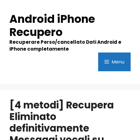
Skip
to
Android iPhone
content
Recupero
Recuperare Perso/cancellato Dati Android e
iPhone completamente
Menu
[4 metodi] Recupera
Eliminato
definitivamente
Messaggi vocali su