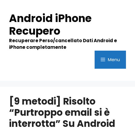
Skip
to
Android iPhone
content
Recupero
Recuperare Perso/cancellato Dati Android e
iPhone completamente
Menu
[9 metodi] Risolto
“Purtroppo email si è
interrotta” Su Android