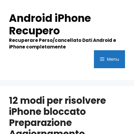
Skip
to
Android iPhone
content
Recupero
Recuperare Perso/cancellato Dati Android e
iPhone completamente
Menu
12 modi per risolvere
iPhone bloccato
Preparazione
Aggiornamento