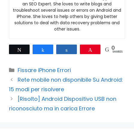
an SEO Expert. She loves to write blogs and
troubleshoot several issues or errors on Android and
iPhone. She loves to help others by giving better
solutions to deal with data recovery problems and
other issues.
0
Tweet
Share
Share
Pin
SHARES
Categories
Fissare iPhone Errori
Rete mobile non disponibile Su Android:
15 modi per risolvere
[Risolto] Android Dispositivo USB non
riconosciuto ma in carica Errore