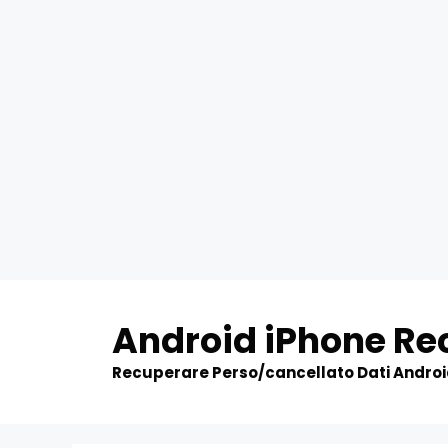
Skip
to
Android iPhone Re
content
Recuperare Perso/cancellato Dati Andro