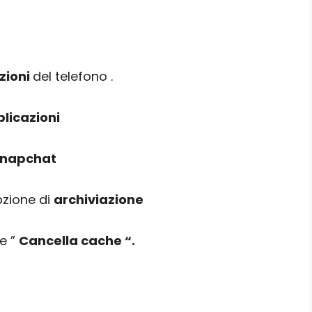
zioni
del telefono .
licazioni
napchat
pzione di
archiviazione
ne ”
Cancella cache “.