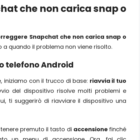
hat che non carica snap o
orreggere Snapchat che non carica snap o
o a quando il problema non viene risolto.
tuo telefono Android
, iniziamo con il trucco di base:
riavvia il tuo
vvio del dispositivo risolve molti problemi e
i, ti suggerirò di riavviare il dispositivo una
a tenere premuto il tasto di
accensione
finché
ato un menu di accensione. Ora, fai clic