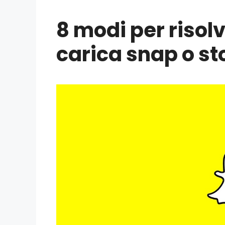
8 modi per riso
carica snap o st